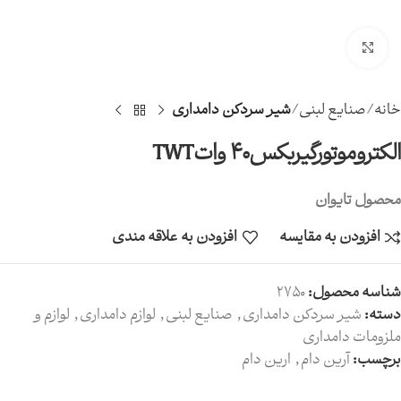
بزرگنمایی تصویر
خانه
صنایع لبنی
شیر سردکن دامداری
الکتروموتورگیربکس40 واتTWT
محصول تایوان
افزودن به مقایسه
افزودن به علاقه مندی
شناسه محصول:
2750
دسته:
شیر سردکن دامداری
,
صنایع لبنی
,
لوازم دامداری
,
لوازم و
ملزومات دامداری
برچسب:
آرین دام
,
ارین دام