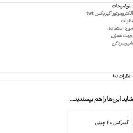
توضیحات
الکتروموتور گیربکس twt
40وات
مورد استفاده:
جهت همزن
شیرسردکن
نظرات (0)
شاید این‌ها را هم بپسندید…
گیبرکس 40 چینی