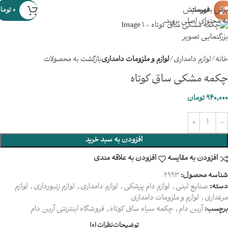
پرش به پیمایش
فهرست
0
توما
به محتوای اصلی بروید
بزرگنمایی تصویر
خانه
لوازم دامداری
لوازم و ملزومات دامداری
بازگشت به محصولات
چکمه مشکی ساق کوتاه
940,000
تومان
افزودن به سبد خرید
افزودن به مقایسه
افزودن به علاقه مندی
شناسه محصول:
2993
دسته:
صنایع لبنی
,
لوازم دام پزشکی
,
لوازم دامداری
,
لوازم زنبورداری
,
لوازم
مرغداری
,
لوازم و ملزومات دامداری
برچسب:
آرین دام
,
چکمه سیاه ساق کوتاه
,
فروشگاه اینترنتی آرین دام
توضیحات
نظرات (0)