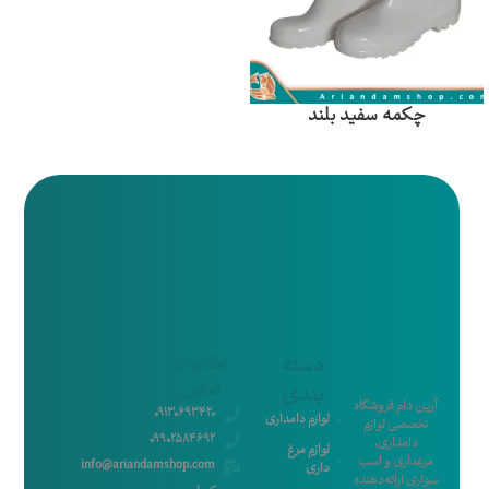
چکمه سفید بلند
دسته
اطلاعات
تماس
بندی
آرین دام فروشگاه
09130693420
لوازم دامداری
تخصصی لوازم
09902584692
دامداری،
لوازم مرغ
مرغداری و اسب‌
info@ariandamshop.com
داری
سواری ارائه‌دهنده