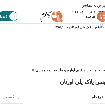
پرش به پیمایش
به محتوای اصلی بروید
فهرست
0
توما
بزرگنمایی تصویر
خانه
لوازم دامداری
لوازم و ملزومات دامداری
پنس پلاک پلی اورتان
نوع دام
بز
,
گوسفند