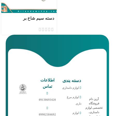
دسته سیم شاخ بر
دسته بندی
اطلاعات
تماس
لوازم دامداری
لوازم مرغ
آرین دام
09130693420
فروشگاه
داری
تخصصی لوازم
دامداری،
لوازم
09902584692