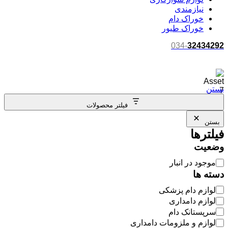
نیازمندی
خوراک دام
خوراک طیور
034-
32434292
بستن
فیلتر محصولات
بستن
فیلترها
وضعیت
موجود در انبار
دسته ها
لوازم دام پزشکی
لوازم دامداری
سرپستانک دام
لوازم و ملزومات دامداری